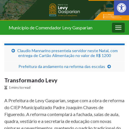
Barra de Fer
Município de Comendador Levy Gasparian
Alter
nave
Claudio Mannarino presenteia servidor neste Natal, com
entrega de Cartão Alimentação no valor de R$ 1200
Prefeitura da andamento na reforma das escolas
Transformando Levy
1 mins to read
A Prefeitura de Levy Gasparian, segue com a obra de reforma
do CIEP Municipalizado Padre Joaquim Chaves de
Figueredo. A reforma contemplará a fachada, salas de aula,
quadra, vestiário e a secretaria de educação com novas
pinturas e revestimentos, mantendo o padrão tradicional do