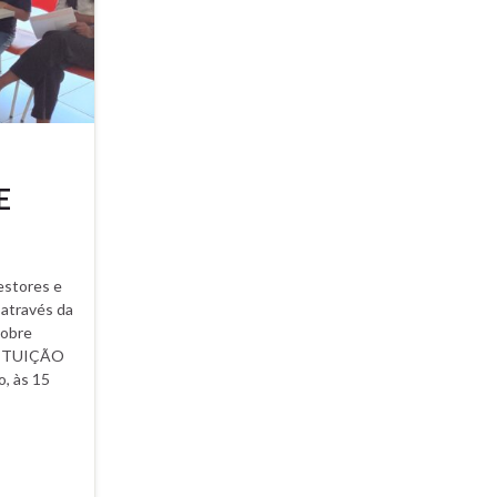
E
estores e
através da
sobre
TITUIÇÃO
o, às 15