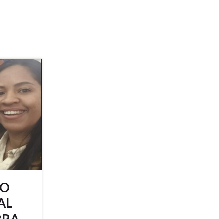
DO
AL
RRA