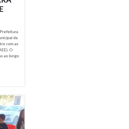
E
Prefeitura
nicipal de
tre com as
AEE). O
as ao longo