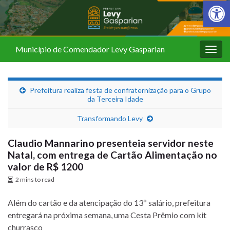
Barra de Fer
Município de Comendador Levy Gasparian
Alter
nave
Prefeitura realiza festa de confraternização para o Grupo
da Terceira Idade
Transformando Levy
Claudio Mannarino presenteia servidor neste
Natal, com entrega de Cartão Alimentação no
valor de R$ 1200
2 mins to read
Além do cartão e da atencipação do 13º salário, prefeitura
entregará na próxima semana, uma Cesta Prêmio com kit
churrasco