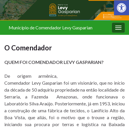
Barra de Fer
Município de Comendador Levy Gasparian
Alter
nave
O Comendador
QUEM FOI COMENDADOR LEVY GASPARIAN?
De origem armênica,
Comendador Levy Gasparian foi um visionário, que no início
da década de 50 adquiriu propriedade na então localidade de
Serraria, a Fazenda Amazonas, onde funcionava o
Laboratório Silva Araújo. Posteriormente, já em 1953, iniciou
a construção de uma fábrica de tecidos, o Lanifício Alto da
Boa Vista, que aliás, foi o motivo que o trouxe a região,
iniciando sua procura por terras e logística na Baixada