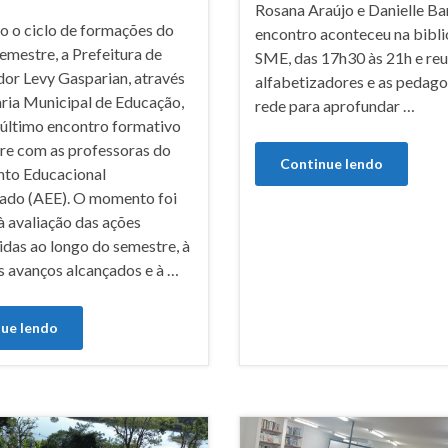
Rosana Araújo e Danielle Ba
o o ciclo de formações do
encontro aconteceu na bibli
emestre, a Prefeitura de
SME, das 17h30 às 21h e reu
r Levy Gasparian, através
alfabetizadores e as pedag
aria Municipal de Educação,
rede para aprofundar …
 último encontro formativo
re com as professoras do
Continue lendo
to Educacional
zado (AEE). O momento foi
à avaliação das ações
idas ao longo do semestre, à
s avanços alcançados e à …
ue lendo