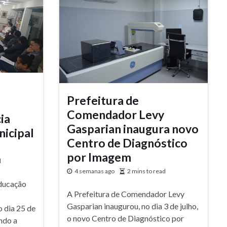
Prefeitura de
Comendador Levy
ia
Gasparian inaugura novo
nicipal
Centro de Diagnóstico
por Imagem
d
4 semanas ago
2 mins to read
Educação
A Prefeitura de Comendador Levy
Gasparian inaugurou, no dia 3 de julho,
o dia 25 de
o novo Centro de Diagnóstico por
ndo a