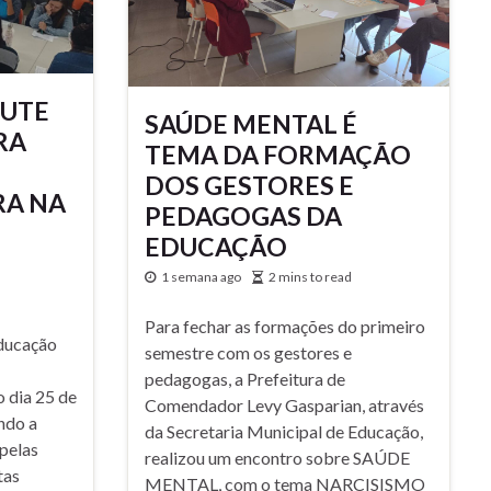
CUTE
SAÚDE MENTAL É
RA
TEMA DA FORMAÇÃO
DOS GESTORES E
RA NA
PEDAGOGAS DA
EDUCAÇÃO
1 semana ago
2 mins to read
Para fechar as formações do primeiro
Educação
semestre com os gestores e
pedagogas, a Prefeitura de
o dia 25 de
Comendador Levy Gasparian, através
ndo a
da Secretaria Municipal de Educação,
 pelas
realizou um encontro sobre SAÚDE
tas
MENTAL, com o tema NARCISISMO