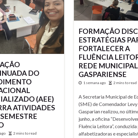
FORMAÇÃO DIS
ESTRATÉGIAS PA
FORTALECER A
FLUÊNCIA LEITO
AÇÃO
REDE MUNICIPAL
INUADA DO
GASPARIENSE
DIMENTO
1 semana ago
2 mins to read
ACIONAL
A Secretaria Municipal de 
IALIZADO (AEE)
(SME) de Comendador Levy
RA ATIVIDADES
Gasparian realizou, no últim
 SEMESTRE
junho, a oficina “Desenvolve
O
Fluência Leitora”, conduzida
alfabetizadoras e especialis
ago
2 mins to read