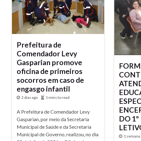
Prefeitura de
Comendador Levy
Gasparian promove
FORM
oficina de primeiros
CONT
socorros em caso de
ATEN
engasgo infantil
EDUC
2 dias ago
1 mins to read
ESPEC
ENCER
A Prefeitura de Comendador Levy
DO 1º
Gasparian, por meio da Secretaria
LETIV
Municipal de Saúde e da Secretaria
Municipal de Governo, realizou, no dia
1 semana 