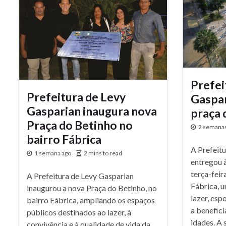
Prefei
Prefeitura de Levy
Gaspar
Gasparian inaugura nova
praça 
Praça do Betinho no
2 semanas
bairro Fábrica
A Prefeit
1 semana ago
2 mins to read
entregou à
terça-feir
A Prefeitura de Levy Gasparian
Fábrica, 
inaugurou a nova Praça do Betinho, no
lazer, esp
bairro Fábrica, ampliando os espaços
a benefic
públicos destinados ao lazer, à
idades. A
convivência e à qualidade de vida da