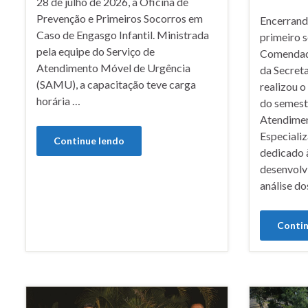
28 de julho de 2026, a Oficina de
Prevenção e Primeiros Socorros em
Encerrand
Caso de Engasgo Infantil. Ministrada
primeiro s
pela equipe do Serviço de
Comendado
Atendimento Móvel de Urgência
da Secret
(SAMU), a capacitação teve carga
realizou o
horária …
do semest
Atendimen
Especiali
Continue lendo
dedicado 
desenvolv
análise do
Contin