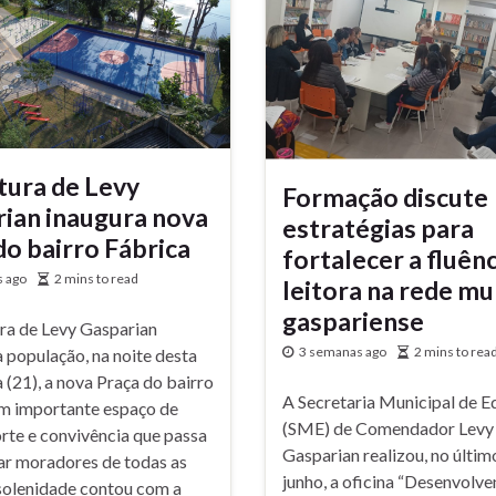
tura de Levy
Formação discute
ian inaugura nova
estratégias para
do bairro Fábrica
fortalecer a fluênc
 ago
2 mins to read
leitora na rede mu
gaspariense
ura de Levy Gasparian
3 semanas ago
2 mins to rea
 população, na noite desta
a (21), a nova Praça do bairro
A Secretaria Municipal de 
um importante espaço de
(SME) de Comendador Levy
orte e convivência que passa
Gasparian realizou, no últim
iar moradores de todas as
junho, a oficina “Desenvolve
 solenidade contou com a