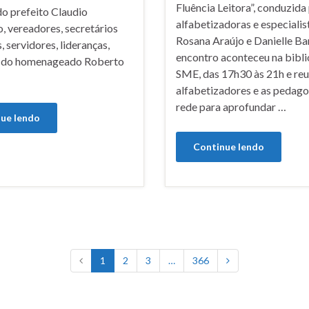
Fluência Leitora”, conduzida
do prefeito Claudio
alfabetizadoras e especialis
, vereadores, secretários
Rosana Araújo e Danielle Ba
, servidores, lideranças,
encontro aconteceu na bibli
s do homenageado Roberto
SME, das 17h30 às 21h e reu
alfabetizadores e as pedag
rede para aprofundar …
ue lendo
Continue lendo
1
2
3
…
366