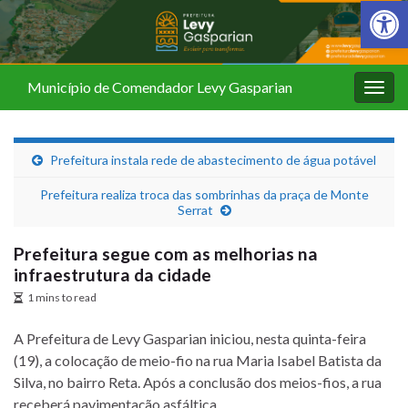
Barra de Fer
Município de Comendador Levy Gasparian
Alter
nave
Prefeitura instala rede de abastecimento de água potável
Prefeitura realiza troca das sombrinhas da praça de Monte
Serrat
Prefeitura segue com as melhorias na
infraestrutura da cidade
1 mins to read
A Prefeitura de Levy Gasparian iniciou, nesta quinta-feira
(19), a colocação de meio-fio na rua Maria Isabel Batista da
Silva, no bairro Reta. Após a conclusão dos meios-fios, a rua
receberá pavimentação asfáltica.