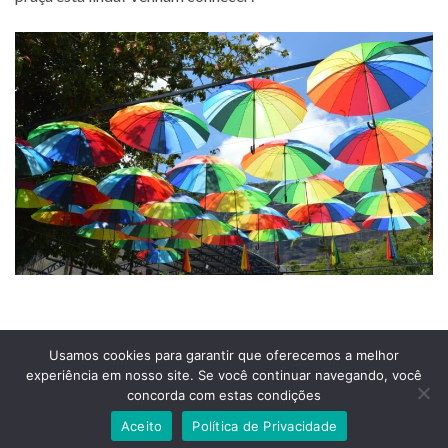
Usamos cookies para garantir que oferecemos a melhor
experiência em nosso site. Se você continuar navegando, você
Prefeitura Municipal de Comendador Levy Gasparian
concorda com estas condições
Est União Indústria, S/Nº, KM 131 Exposição, Comendador Levy Gasparian /RJ –
CEP 25870-000
Aceito
Política de Privacidade
Telefones: (24) 2254-1344 – (24) 2254-1094