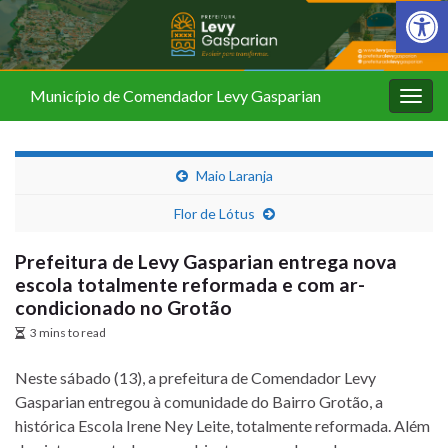
Barra de Fer
Município de Comendador Levy Gasparian
Alter
nave
Maio Laranja
Flor de Lótus
Prefeitura de Levy Gasparian entrega nova
escola totalmente reformada e com ar-
condicionado no Grotão
3 mins to read
Neste sábado (13), a prefeitura de Comendador Levy
Gasparian entregou à comunidade do Bairro Grotão, a
histórica Escola Irene Ney Leite, totalmente reformada. Além