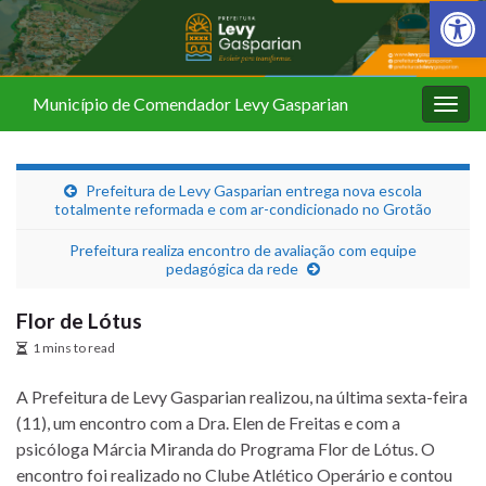
Barra de Fer
Município de Comendador Levy Gasparian
Alter
nave
Prefeitura de Levy Gasparian entrega nova escola
totalmente reformada e com ar-condicionado no Grotão
Prefeitura realiza encontro de avaliação com equipe
pedagógica da rede
Flor de Lótus
1 mins to read
A Prefeitura de Levy Gasparian realizou, na última sexta-feira
(11), um encontro com a Dra. Elen de Freitas e com a
psicóloga Márcia Miranda do Programa Flor de Lótus. O
encontro foi realizado no Clube Atlético Operário e contou