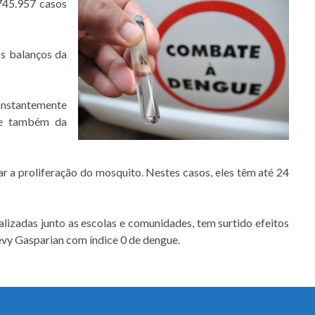
 745.957 casos
os balanços da
onstantemente
e e também da
tar a proliferação do mosquito. Nestes casos, eles têm até 24
alizadas junto as escolas e comunidades, tem surtido efeitos
vy Gasparian com índice 0 de dengue.