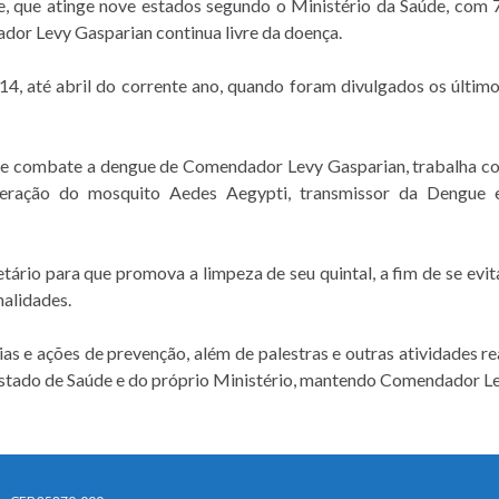
e, que atinge nove estados segundo o Ministério da Saúde, com
ador Levy Gasparian continua livre da doença.
4, até abril do corrente ano, quando foram divulgados os últim
 de combate a dengue de Comendador Levy Gasparian, trabalha c
liferação do mosquito Aedes Aegypti, transmissor da Dengu
etário para que promova a limpeza de seu quintal, a fim de se evi
nalidades.
s e ações de prevenção, além de palestras e outras atividades re
stado de Saúde e do próprio Ministério, mantendo Comendador Le