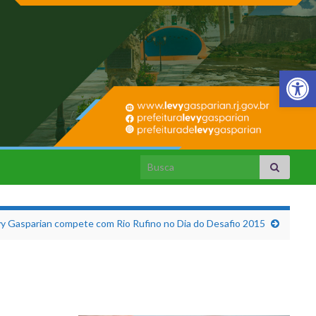
Barra de Fer
Search for:
y Gasparian compete com Rio Rufino no Dia do Desafio 2015