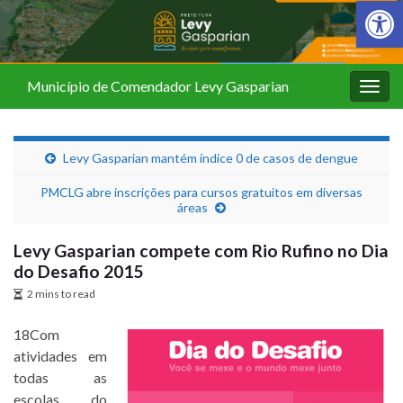
Barra de Fer
Município de Comendador Levy Gasparian
Alter
nave
Levy Gasparian mantém índice 0 de casos de dengue
PMCLG abre inscrições para cursos gratuitos em diversas
áreas
Levy Gasparian compete com Rio Rufino no Dia
do Desafio 2015
2 mins to read
18Com
atividades em
todas as
escolas do