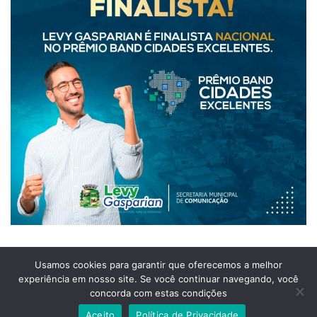
Usamos cookies para garantir que oferecemos a melhor
experiência em nosso site. Se você continuar navegando, você
Prefeitura Municipal de Comendador Levy Gasparian
concorda com estas condições
Est União Indústria, S/Nº, KM 131 Exposição, Comendador Levy Gasparian /RJ –
CEP 25870-000
Aceito
Política de Privacidade