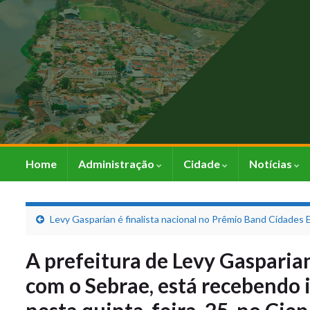
Home
Administração
Cidade
Notícias
Levy Gasparian é finalista nacional no Prêmio Band Cidades
A prefeitura de Levy Gasparian
com o Sebrae, está recebendo 
nesta quinta-feira, 25, no Cie