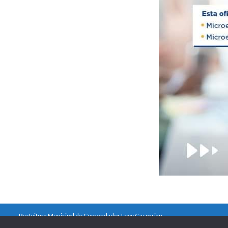
Prefeitura Municipal de Comendador Levy Gasparian
Est União Indústria, S/Nº, KM 131 Exposição, Comendador Levy Gasparian /R