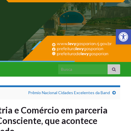
Barra de Fer
Search for:
Prêmio Nacional Cidades Excelentes da Band
tria e Comércio em parceria
 Consciente, que acontece
redo.