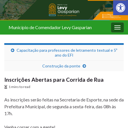
Barra de Fer
Município de Comendador Levy Gasparian
Alter
nave
Capacitação para professores de letramento textual e 5º
ano do EFI
Construção da ponte
Inscrições Abertas para Corrida de Rua
1 mins to read
As inscrições serão feitas na Secretaria de Esporte, na sede da
Prefeitura Municipal, de segunda a sexta-feira, das 08h às
17h.
Venha correr com a gente!