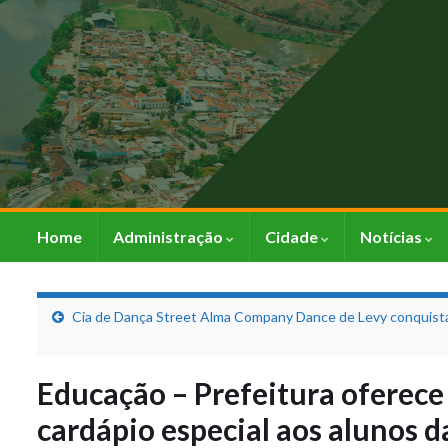
Home
Administração
Cidade
Notícias
Cia de Dança Street Alma Company Dance de Levy conquista
Educação – Prefeitura oferece
cardápio especial aos alunos 