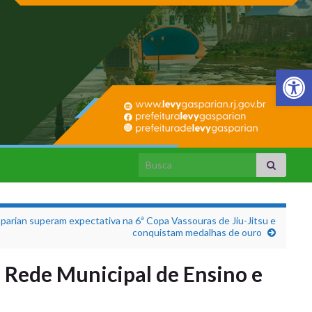
Barra de Fer
Search for:
parian superam expectativa na 6ª Copa Vassouras de Jiu-Jitsu e
conquistam medalhas de ouro
a Rede Municipal de Ensino e