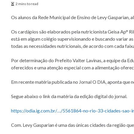
2 mins to read
Os alunos da Rede Municipal de Ensino de Levy Gasparian, 
Os cardápios são elaborados pela nutricionista Geisa Ap° R
está em algum
colégio supervisionando e buscando variar as 
todas as necessidades nutricionais, de acordo com cada fai
Por determinação do Prefeito Valter Lavinas, a equipe da E
oferecidos e uma atenção especial com a alimentação oferec
Em recente matéria publicada no Jornal O DIA, aponta que n
Segue abaixo o link da matéria da edição digital do jornal.
https://odia.ig.com.br/…/5561864-no-rio-33-cidades-sao-
Com. Levy Gasparian é uma das únicas cidades da região que 