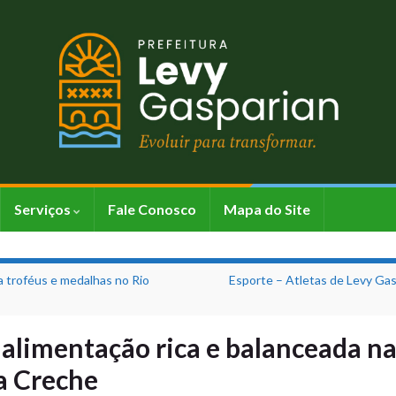
Serviços
Fale Conosco
Mapa do Site
 troféus e medalhas no Rio
Esporte – Atletas de Levy Gas
 alimentação rica e balanceada n
da Creche