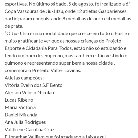
esportivas. No último sábado, 5 de agosto, foi realizado a 6ª
Copa Vassouras de Jiu-Jitsu, onde 12 atletas Gasparienses
participaram conquistando 8 medalhas de ouro e 4 medalhas
de prata.
“O Jiu-Jitsu é uma modalidade que cresce em todo o País e é
muito gratificante ver que as nossas crianças do Projeto
Esporte e Cidadania Para Todos, estão não só estudando e
tendo um bom desempenho, mas também estão vestindo o
quimono e representando super bem a nossa cidade”,
comemora o Prefeito Valter Lavinas.
Atletas campeões:
Vitória Evelin dos S.F Bento
Alerson Veloso Nicolau
Lucas Ribeiro
María Victória
Daniel Miranda
Ana Julia Rodrigues
Valdirene Carolina Cruz
E Jonathan William que foi graduado a faixa azul