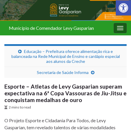
Barra de Fer
Município de Comendador Levy Gasparian
Alter
nave
Educação – Prefeitura oferece alimentação rica e
balanceada na Rede Municipal de Ensino e cardápio especial
aos alunos da Creche
Secretaria de Saúde Informa
Esporte – Atletas de Levy Gasparian superam
expectativa na 6ª Copa Vassouras de Jiu-Jitsu e
conquistam medalhas de ouro
2 mins to read
O Projeto Esporte e Cidadania Para Todos, de Levy
Gasparian, tem revelado talentos de várias modalidades