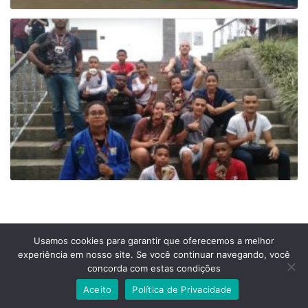
Usamos cookies para garantir que oferecemos a melhor
experiência em nosso site. Se você continuar navegando, você
Prefeitura Municipal de Comendador Levy Gasparian
concorda com estas condições
Est União Indústria, S/Nº, KM 131 Exposição, Comendador Levy Gasparian /RJ –
CEP 25870-000
Aceito
Política de Privacidade
Telefones: (24) 2254-1344 – (24) 2254-1094