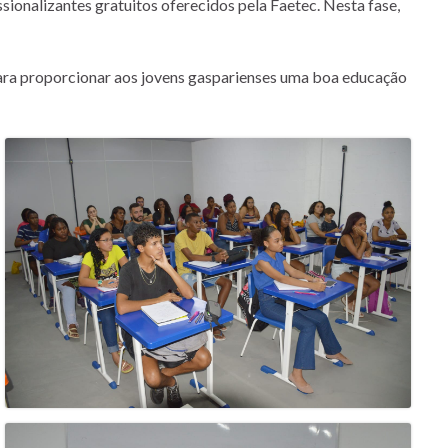
ssionalizantes gratuitos oferecidos pela Faetec. Nesta fase,
 para proporcionar aos jovens gasparienses uma boa educação