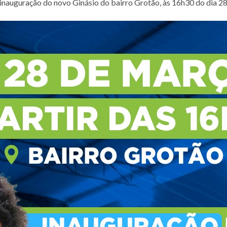
inauguração do novo Ginásio do bairro Grotão, às 16h30 do dia 2