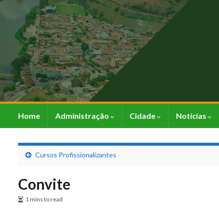
Home
Administração
Cidade
Notícias
Cursos Profissionalizantes
Convite
1 mins to read