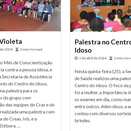
Violeta
Palestra no Centr
Idoso
 de 2024
1 mins to read
1 de abril de 2024
1 mins to 
o Mês de Conscientização
ia contra a pessoa idosa, e
Nesta quinta-feira (25), a Se
a Secretaria de Assistência
de Saúde realizou uma pales
avés do Centro do Idoso,
Centro do Idoso. O foco da 
ma palestra para os
foi a mulher, a importância 
es do grupo com
os exames em dia, como ma
ão das equipes do Cras e do
entre outros. Além disso, a 
 realizada uma palestra com
contou com diversos sorteio
 do Creas, Isis, e a
brindes.
, Débora. …