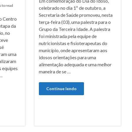
Em comemoração do Dia do Idoso,
s to read
celebrado no dia 1º de outubro, a
Secretaria de Saúde promoveu, nesta
 o Centro
terça-feira (03), uma palestra para o
etapa da
Grupo da Terceira Idade. A palestra
io, no
foi ministrada pela equipe de
teve
nutricionistas e fisioterapeutas do
sé
município, onde apresentaram aos
zeram uma
idosos orientações para uma
alizaram
alimentação adequada e uma melhor
s equipes
maneira de se …
 …
Continue lendo