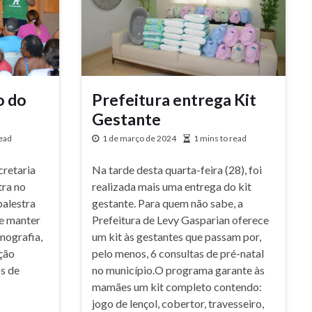
o do
Prefeitura entrega Kit
Gestante
read
1 de março de 2024
1 mins to read
cretaria
Na tarde desta quarta-feira (28), foi
tra no
realizada mais uma entrega do kit
palestra
gestante. Para quem não sabe, a
de manter
Prefeitura de Levy Gasparian oferece
mografia,
um kit às gestantes que passam por,
ação
pelo menos, 6 consultas de pré-natal
s de
no município.O programa garante às
mamães um kit completo contendo:
jogo de lençol, cobertor, travesseiro,