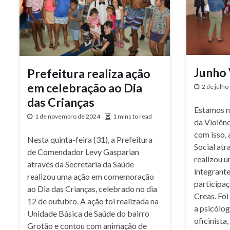
Junho 
Prefeitura realiza ação
em celebração ao Dia
2 de julho
das Crianças
Estamos n
1 de novembro de 2024
1 mins to read
da Violênc
com isso, 
Nesta quinta-feira (31), a Prefeitura
Social atr
de Comendador Levy Gasparian
realizou u
através da Secretaria da Saúde
integrant
realizou uma ação em comemoração
participaç
ao Dia das Crianças, celebrado no dia
Creas. Foi
12 de outubro. A ação foi realizada na
a psicóloga
Unidade Básica de Saúde do bairro
oficinista
Grotão e contou com animação de