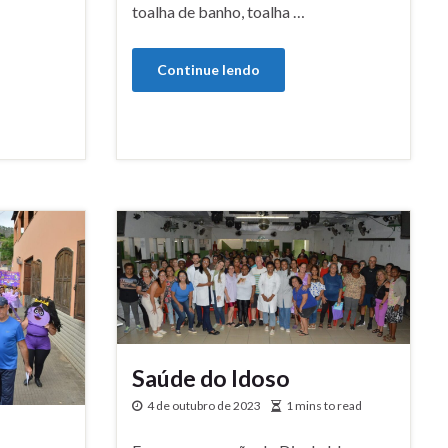
toalha de banho, toalha …
Continue lendo
Saúde do Idoso
4 de outubro de 2023
1 mins to read