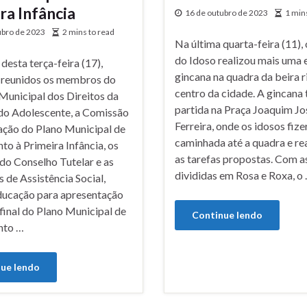
ra Infância
16 de outubro de 2023
1 min
ubro de 2023
2 mins to read
Na última quarta-feira (11),
do Idoso realizou mais uma 
esta terça-feira (17),
gincana na quadra da beira r
 reunidos os membros do
centro da cidade. A gincana 
Municipal dos Direitos da
partida na Praça Joaquim Jo
 do Adolescente, a Comissão
Ferreira, onde os idosos fi
ação do Plano Municipal de
caminhada até a quadra e re
o à Primeira Infância, os
as tarefas propostas. Com a
o Conselho Tutelar e as
divididas em Rosa e Roxa, o
s de Assistência Social,
ducação para apresentação
final do Plano Municipal de
Continue lendo
nto …
ue lendo