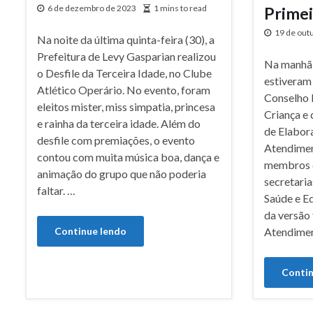
6 de dezembro de 2023
1 mins to read
Primei
19 de out
Na noite da última quinta-feira (30), a
Prefeitura de Levy Gasparian realizou
Na manhã d
o Desfile da Terceira Idade, no Clube
estiveram
Atlético Operário. No evento, foram
Conselho 
eleitos mister, miss simpatia, princesa
Criança e
e rainha da terceira idade. Além do
de Elabor
desfile com premiações, o evento
Atendiment
contou com muita música boa, dança e
membros d
animação do grupo que não poderia
secretaria
faltar. …
Saúde e E
da versão 
Continue lendo
Atendime
Contin