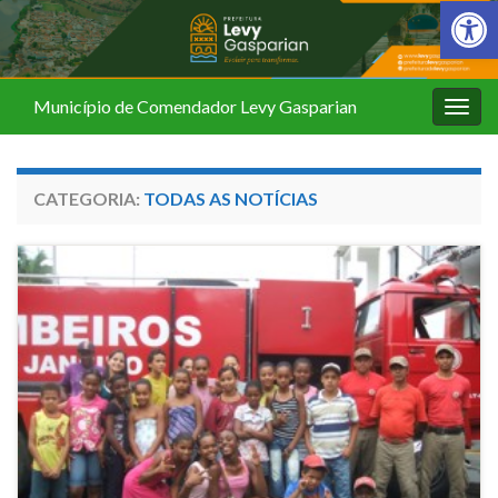
Barra de Fer
Município de Comendador Levy Gasparian
Alter
nave
CATEGORIA:
TODAS AS NOTÍCIAS