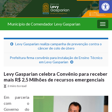
Barra de Fer
Município de Comendador Levy Gasparian
Alter
nave
Levy Gasparian realiza campanha de prevenção contra o
câncer de colo de útero
Prefeitura firma convênio para instalação de Ensino Técnico
em Levy Gasparian
Levy Gasparian celebra Convênio para receber
mais R$ 2,5 Milhões de recursos emergenciais
2 mins to read
Em parceria
com o
Governo do