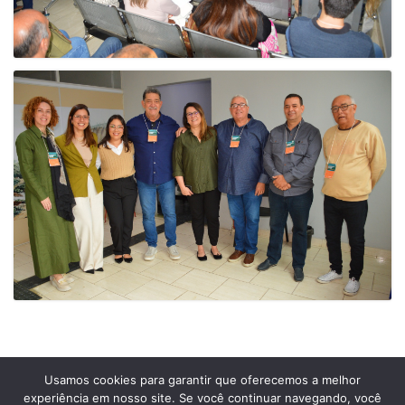
Usamos cookies para garantir que oferecemos a melhor
experiência em nosso site. Se você continuar navegando, você
Prefeitura Municipal de Comendador Levy Gasparian