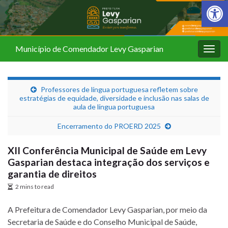
Barra de Fer
Município de Comendador Levy Gasparian
Alter
nave
Professores de língua portuguesa refletem sobre
estratégias de equidade, diversidade e inclusão nas salas de
aula de língua portuguesa
Encerramento do PROERD 2025
XII Conferência Municipal de Saúde em Levy
Gasparian destaca integração dos serviços e
garantia de direitos
2 mins to read
A Prefeitura de Comendador Levy Gasparian, por meio da
Secretaria de Saúde e do Conselho Municipal de Saúde,