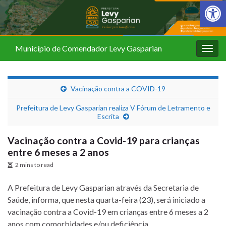
Barra de Fer
Município de Comendador Levy Gasparian
Alter
nave
Vacinação contra a COVID-19
Prefeitura de Levy Gasparian realiza V Fórum de Letramento e
Escrita
Vacinação contra a Covid-19 para crianças
entre 6 meses a 2 anos
2 mins to read
A Prefeitura de Levy Gasparian através da Secretaria de
Saúde, informa, que nesta quarta-feira (23), será iniciado a
vacinação contra a Covid-19 em crianças entre 6 meses a 2
anos com comorbidades e/ou deficiência.