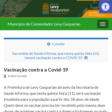
Barra de Fer
Município de Comendador Levy Gasparian
Alter
nave
Convite
Secretária de Saúde informa, que nesta quinta-feira (11),
haverá vacinação contra a COVID-19
Vacinação contra a Covid-19
1 mins to read
A Prefeitura de Levy Gasparian através da Secretaria de
Saúde informa, que nesta quinta-feira (11), terá vacinação
bivalente para a população a partir dos 18 anos de idade.
Quem deve se vacinar precisa ter recebido pelo menos duas
doses de qualquer vacina contra a doença há 4 meses ou mais.