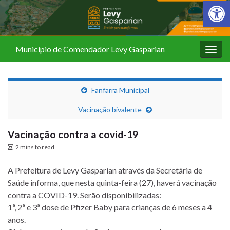
Barra de Fer
Município de Comendador Levy Gasparian
Alter
nave
Fanfarra Municipal
Vacinação bivalente
Vacinação contra a covid-19
2 mins to read
A Prefeitura de Levy Gasparian através da Secretária de
Saúde informa, que nesta quinta-feira (27), haverá vacinação
contra a COVID-19. Serão disponibilizadas:
1ª, 2ª e 3ª dose de Pfizer Baby para crianças de 6 meses a 4
anos.