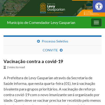
Barra de Fer
Município de Comendador Levy Gasparian
Alter
nave
Processo Seletivo
CONVITE
Vacinação contra a covid-19
2 mins to read
A Prefeitura de Levy Gasparian através da Secretaria de
Saúde informa, que nesta quarta-feira (01), terá vacinação
bivalente para grupos prioritários. A vacinação de reforço
contra covid-19 com o novo imunizante será organizado por
idade. Quem deve se vacinar precisa ter recebido pelo menos