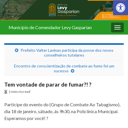
Barra de Fer
Município de Comendador Levy Gasparian
Alter
nave
Prefeito Valter Lavinas participa da posse dos novos
conselheiros tutelares
Encontro de conscientização de combate ao fumo foi um
sucesso
Tem vontade de parar de fumar?! ?
1 mins to read
Participe do evento do (Grupo de Combate Ao Tabagismo),
dia 18 de janeiro, sábado, às 9h30, na Policlínica Municipal.
Esperamos por você! ?