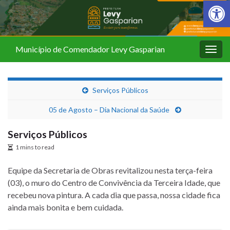
Barra de Fer
Município de Comendador Levy Gasparian
Alter
nave
Serviços Públicos
05 de Agosto – Dia Nacional da Saúde
Serviços Públicos
1 mins to read
Equipe da Secretaria de Obras revitalizou nesta terça-feira
(03), o muro do Centro de Convivência da Terceira Idade, que
recebeu nova pintura. A cada dia que passa, nossa cidade fica
ainda mais bonita e bem cuidada.