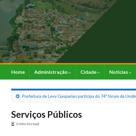
Home
Administração
Cidade
Notícias
Prefeitura de Levy Gasparian participa do 74º fórum da Und
Serviços Públicos
1 mins to read