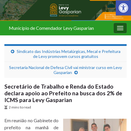
Barra de Fer
Município de Comendador Levy Gasparian
Alter
nave
Sindicato das Indústrias Metalúrgicas, Mecal e Prefeitura
de Levy promovem cursos gratuitos
Secretaria Nacional de Defesa Civil vai ministrar curso em Levy
Gasparian
Secretário de Trabalho e Renda do Estado
declara apoio ao Prefeito na busca dos 2% de
ICMS para Levy Gasparian
2 mins to read
Em reunião no Gabinete do
prefeito na manhã de