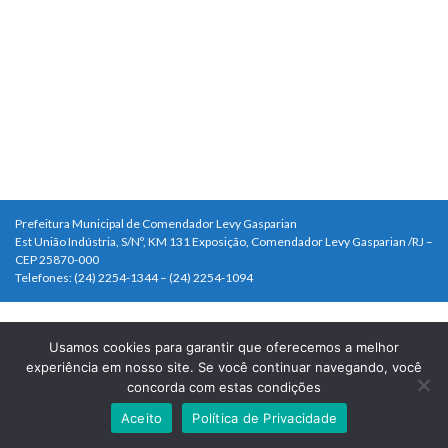
Prefeitura Municipal de Comendador Levy Gasparian
Est União Indústria, S/Nº, KM 131 Exposição, Comendador Levy Gasparian /RJ –
CEP 25870-000
Telefones: (24) 2254-1344 – (24) 2254-1094
Usamos cookies para garantir que oferecemos a melhor
experiência em nosso site. Se você continuar navegando, você
concorda com estas condições
Aceito
Política de Privacidade