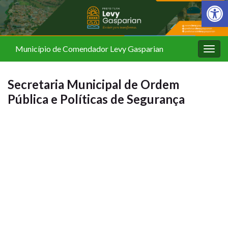
Barra de Fer
Município de Comendador Levy Gasparian
Alter
nave
Secretaria Municipal de Ordem
Pública e Políticas de Segurança