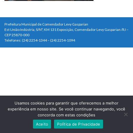
Prefeitura Municipal de Comendador Levy Gasparian
Est União Indústria, S/Nº, KM 131 Exposição, Comendador Levy Gasparian /RJ –
CEP 25870-000
Telefones: (24) 2254-1344 – (24) 2254-1094
Usamos cookies para garantir que oferecemos a melhor
experiência em nosso site. Se você continuar navegando, você
concorda com estas condições
Aceito
Política de Privacidade