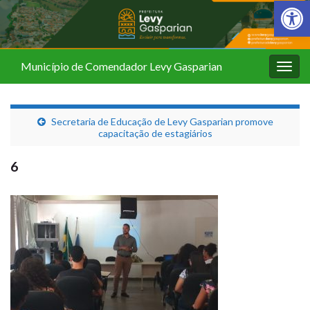
Barra de Fer
Município de Comendador Levy Gasparian
Alter
nave
Secretaria de Educação de Levy Gasparian promove
capacitação de estagiários
6