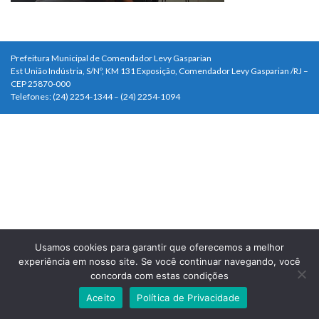
Prefeitura Municipal de Comendador Levy Gasparian
Est União Indústria, S/Nº, KM 131 Exposição, Comendador Levy Gasparian /RJ –
CEP 25870-000
Telefones: (24) 2254-1344 – (24) 2254-1094
Usamos cookies para garantir que oferecemos a melhor
experiência em nosso site. Se você continuar navegando, você
concorda com estas condições
Aceito
Política de Privacidade