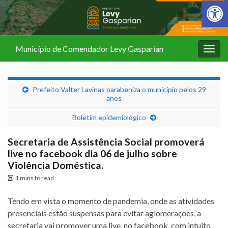
Barra de Fer
Município de Comendador Levy Gasparian
Alter
nave
Prefeito Valter Lavinas parabeniza o município pelos 29
anos
Boletim epidemiológico
Secretaria de Assistência Social promoverá
live no facebook dia 06 de julho sobre
Violência Doméstica.
1 mins to read
Tendo em vista o momento de pandemia, onde as atividades
presenciais estão suspensas para evitar aglomerações, a
secretaria vai promover uma live, no facebook, com intuito