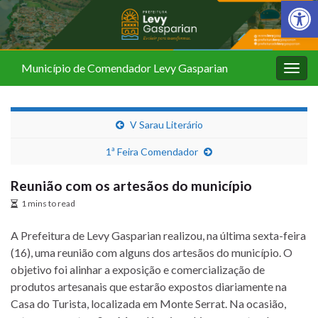
Barra de Fer
Município de Comendador Levy Gasparian
Alter
nave
V Sarau Literário
1ª Feira Comendador
Reunião com os artesãos do município
1 mins to read
A Prefeitura de Levy Gasparian realizou, na última sexta-feira
(16), uma reunião com alguns dos artesãos do município. O
objetivo foi alinhar a exposição e comercialização de
produtos artesanais que estarão expostos diariamente na
Casa do Turista, localizada em Monte Serrat. Na ocasião,