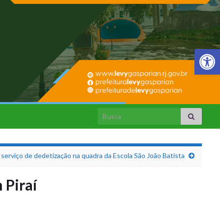
Barra de Fer
Search for:
a serviço de dedetização na quadra da Escola São João Batista
 Piraí