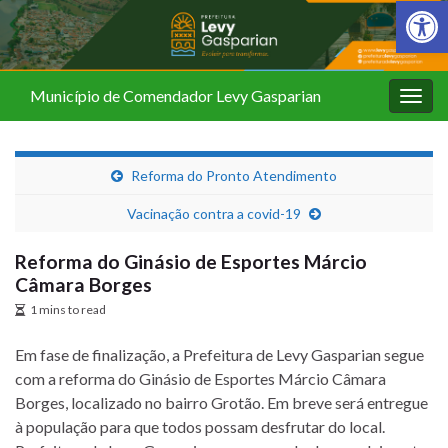
Barra de Fer
Município de Comendador Levy Gasparian
Alter
nave
Reforma do Pronto Atendimento
Vacinação contra a covid-19
Reforma do Ginásio de Esportes Márcio
Câmara Borges
1 mins to read
Em fase de finalização, a Prefeitura de Levy Gasparian segue
com a reforma do Ginásio de Esportes Márcio Câmara
Borges, localizado no bairro Grotão. Em breve será entregue
à população para que todos possam desfrutar do local.