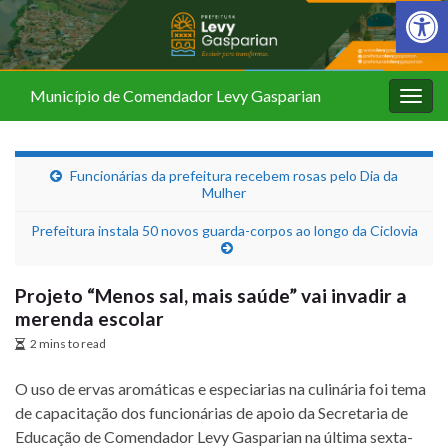
Barra de Fer
Município de Comendador Levy Gasparian
Alter
nave
Funcionárias da prefeitura recebem rosas pelo Dia da
Mulher
Prefeitura instala 50 novos guarda-corpos ao longo da Ciclovia
Projeto “Menos sal, mais saúde” vai invadir a
merenda escolar
2 mins to read
O uso de ervas aromáticas e especiarias na culinária foi tema
de capacitação dos funcionárias de apoio da Secretaria de
Educação de Comendador Levy Gasparian na última sexta-