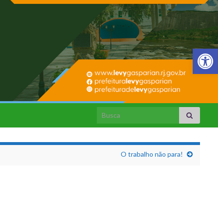
Barra de Fer
Search for:
O trabalho não para!