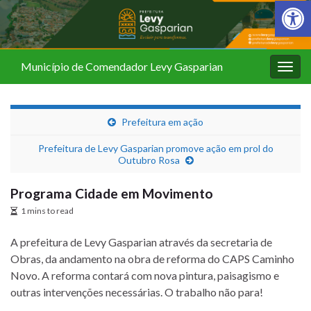
Barra de Fer
Município de Comendador Levy Gasparian
Alter
nave
Prefeitura em ação
Prefeitura de Levy Gasparian promove ação em prol do
Outubro Rosa
Programa Cidade em Movimento
1 mins to read
A prefeitura de Levy Gasparian através da secretaria de
Obras, da andamento na obra de reforma do CAPS Caminho
Novo. A reforma contará com nova pintura, paisagismo e
outras intervenções necessárias. O trabalho não para!