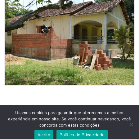
Usamos cookies para garantir que oferecemos a melhor
experiência em nosso site. Se você continuar navegando, você
Prefeitura Municipal de Comendador Levy Gasparian
concorda com estas condições
Est União Indústria, S/Nº, KM 131 Exposição, Comendador Levy Gasparian /RJ –
CEP 25870-000
Aceito
Política de Privacidade
Telefones: (24) 2254-1344 – (24) 2254-1094