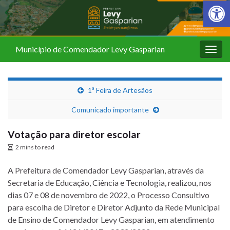
Barra de Fer
Município de Comendador Levy Gasparian
Alter
nave
1ª Feira de Artesãos
Comunicado importante
Votação para diretor escolar
2 mins to read
A Prefeitura de Comendador Levy Gasparian, através da
Secretaria de Educação, Ciência e Tecnologia, realizou, nos
dias 07 e 08 de novembro de 2022, o Processo Consultivo
para escolha de Diretor e Diretor Adjunto da Rede Municipal
de Ensino de Comendador Levy Gasparian, em atendimento