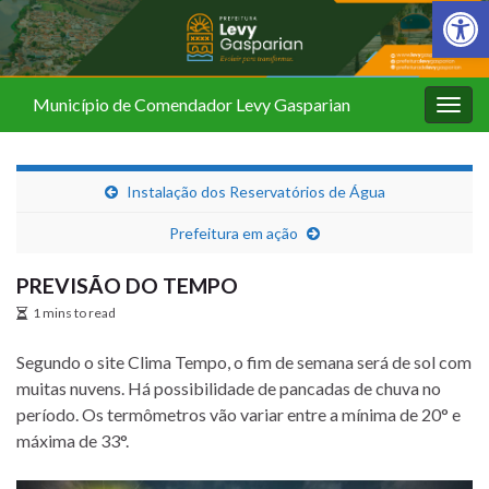
Barra de Fer
Município de Comendador Levy Gasparian
Alter
nave
Instalação dos Reservatórios de Água
Prefeitura em ação
PREVISÃO DO TEMPO
1 mins to read
Segundo o site Clima Tempo, o fim de semana será de sol com
muitas nuvens. Há possibilidade de pancadas de chuva no
período. Os termômetros vão variar entre a mínima de 20° e
máxima de 33°.