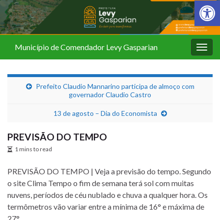
Barra de Fer
Município de Comendador Levy Gasparian
Alter
nave
Prefeito Claudio Mannarino participa de almoço com
governador Claudio Castro
13 de agosto – Dia do Economista
PREVISÃO DO TEMPO
1 mins to read
PREVISÃO DO TEMPO | Veja a previsão do tempo. Segundo
o site Clima Tempo o fim de semana terá sol com muitas
nuvens, períodos de céu nublado e chuva a qualquer hora. Os
termômetros vão variar entre a mínima de 16° e máxima de
27°.