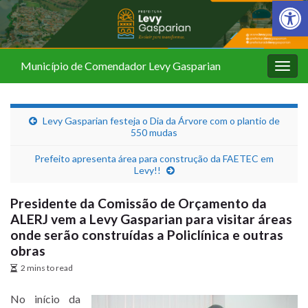
Barra de Fer
Município de Comendador Levy Gasparian
Alter
nave
Levy Gasparian festeja o Dia da Árvore com o plantio de
550 mudas
Prefeito apresenta área para construção da FAETEC em
Levy!!
Presidente da Comissão de Orçamento da
ALERJ vem a Levy Gasparian para visitar áreas
onde serão construídas a Policlínica e outras
obras
2 mins to read
No início da