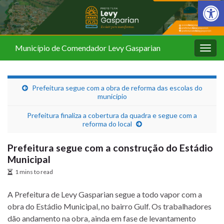
Barra de Fer
Município de Comendador Levy Gasparian
Alter
nave
Prefeitura segue com a obra de reforma das escolas do
município
Prefeitura finaliza a cobertura da quadra e segue com a
reforma do local
Prefeitura segue com a construção do Estádio
Municipal
1 mins to read
A Prefeitura de Levy Gasparian segue a todo vapor com a
obra do Estádio Municipal, no bairro Gulf. Os trabalhadores
dão andamento na obra, ainda em fase de levantamento