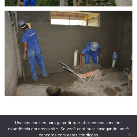
Usamos cookies para garantir que oferecemos a melhor
experiência em nosso site. Se você continuar navegando, você
Prefeitura Municipal de Comendador Levy Gasparian
concorda com estas condições
Est União Indústria, S/Nº, KM 131 Exposição, Comendador Levy Gasparian /RJ –