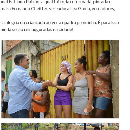
nal Fabiano Paixão, a qual foi toda reformada, pintada e
Câmara Fernando Cheiffer, vereadora Léa Gama, vereadores,
 a alegria da criançada ao ver a quadra prontinha. É para isso
e ainda serão reinauguradas na cidade!