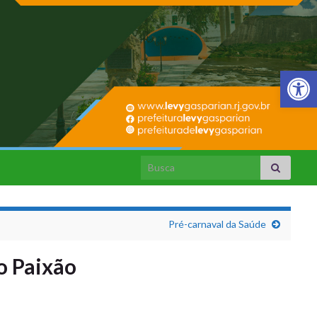
Barra de Fer
Search for:
Pré-carnaval da Saúde
o Paixão