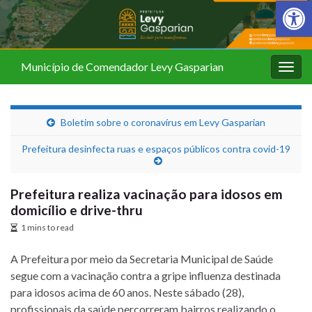
Barra de Fer
Município de Comendador Levy Gasparian
Alter
nave
Boletim sobre o coronavírus em Levy Gasparian
Prefeitura desinfecta ruas e espaços públicos contra covid-19
Prefeitura realiza vacinação para idosos em
domicílio e drive-thru
1 mins to read
A Prefeitura por meio da Secretaria Municipal de Saúde
segue com a vacinação contra a gripe influenza destinada
para idosos acima de 60 anos. Neste sábado (28),
profissionais da saúde percorreram bairros realizando o