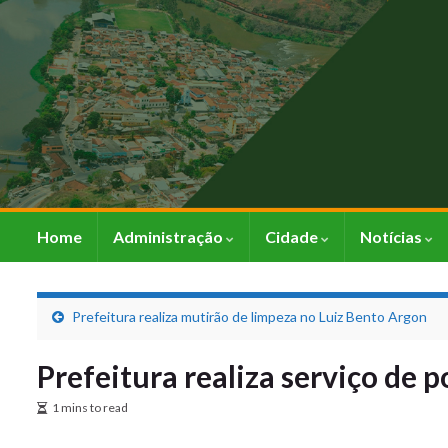
Home
Administração
Cidade
Notícias
Prefeitura realiza mutirão de limpeza no Luiz Bento Argon
Prefeitura realiza serviço de p
1 mins to read