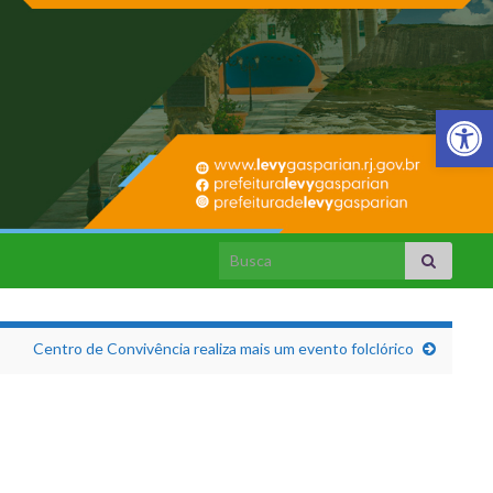
Barra de Fer
Search for:
Centro de Convivência realiza mais um evento folclórico