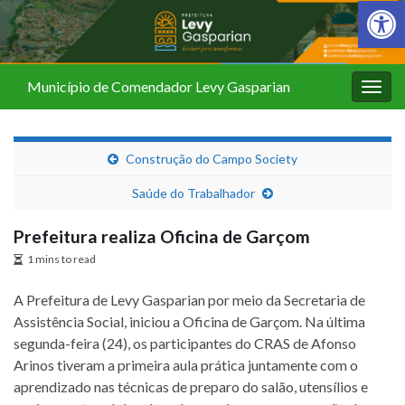
Barra de Fer
Município de Comendador Levy Gasparian
Alter
nave
Construção do Campo Society
Saúde do Trabalhador
Prefeitura realiza Oficina de Garçom
1 mins to read
A Prefeitura de Levy Gasparian por meio da Secretaria de
Assistência Social, iniciou a Oficina de Garçom. Na última
segunda-feira (24), os participantes do CRAS de Afonso
Arinos tiveram a primeira aula prática juntamente com o
aprendizado nas técnicas de preparo do salão, utensílios e