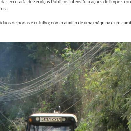
 da secretaria de Serviços Públicos intensifica ações de limpeza p
tura.
íduos de podas e entulho; com o auxílio de uma máquina e um cam