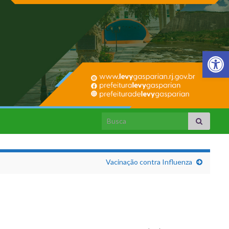
Barra de Fer
Search for:
Vacinação contra Influenza