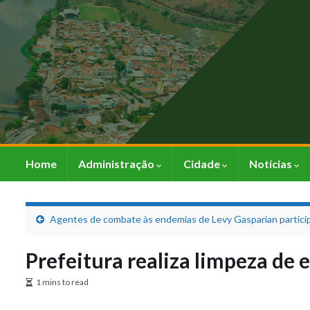
Home
Administração
Cidade
Notícias
Agentes de combate às endemias de Levy Gasparian partic
Prefeitura realiza limpeza de 
1 mins to read